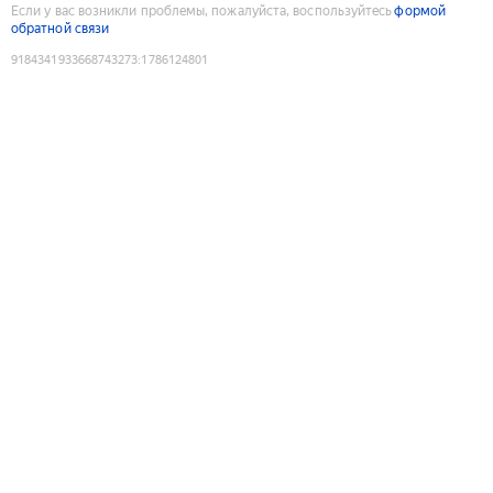
Если у вас возникли проблемы, пожалуйста, воспользуйтесь
формой
обратной связи
9184341933668743273
:
1786124801