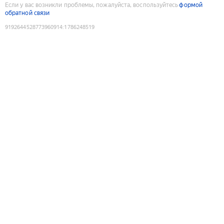
Если у вас возникли проблемы, пожалуйста, воспользуйтесь
формой
обратной связи
9192644528773960914
:
1786248519