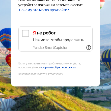
Нам очень жаль, но запросы с вашего
устройства похожи на автоматические.
Почему это могло произойти?
Я не робот
Нажмите, чтобы продолжить
Yandex SmartCaptcha
Если у вас возникли проблемы, пожалуйста,
воспользуйтесь
формой обратной связи
9198578528671665702
:
1786336943