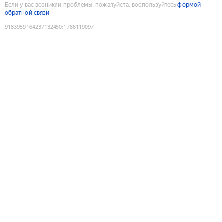
Если у вас возникли проблемы, пожалуйста, воспользуйтесь
формой
обратной связи
9183959164237132450
:
1786119097