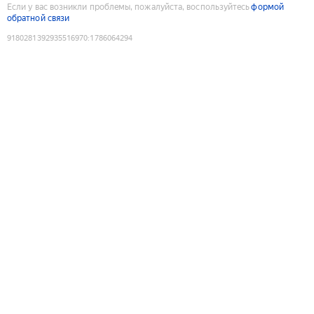
Если у вас возникли проблемы, пожалуйста, воспользуйтесь
формой
обратной связи
9180281392935516970
:
1786064294