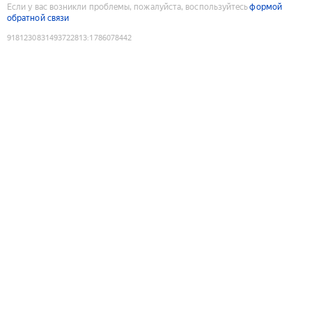
Если у вас возникли проблемы, пожалуйста, воспользуйтесь
формой
обратной связи
9181230831493722813
:
1786078442