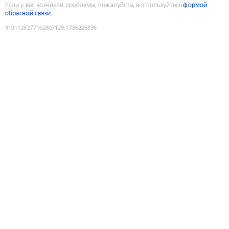
Если у вас возникли проблемы, пожалуйста, воспользуйтесь
формой
обратной связи
9191126277162807129
:
1786225896