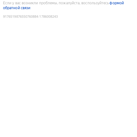
Если у вас возникли проблемы, пожалуйста, воспользуйтесь
формой
обратной связи
9176519876550760884
:
1786008243