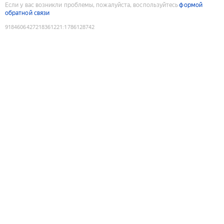
Если у вас возникли проблемы, пожалуйста, воспользуйтесь
формой
обратной связи
9184606427218361221
:
1786128742