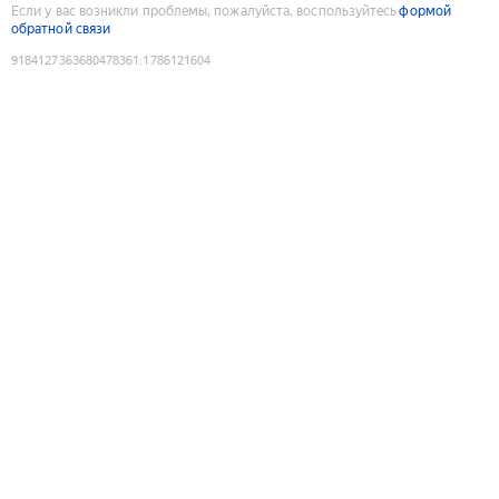
Если у вас возникли проблемы, пожалуйста, воспользуйтесь
формой
обратной связи
9184127363680478361
:
1786121604