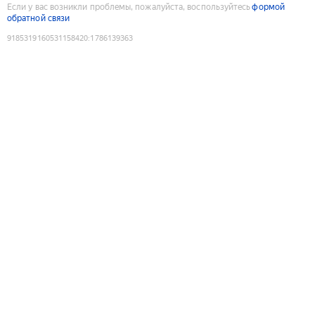
Если у вас возникли проблемы, пожалуйста, воспользуйтесь
формой
обратной связи
9185319160531158420
:
1786139363