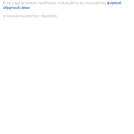
Если у вас возникли проблемы, пожалуйста, воспользуйтесь
формой
обратной связи
9194034307444933788
:
1786269229