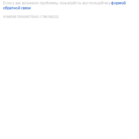
Если у вас возникли проблемы, пожалуйста, воспользуйтесь
формой
обратной связи
9188598709309575043
:
1786188232