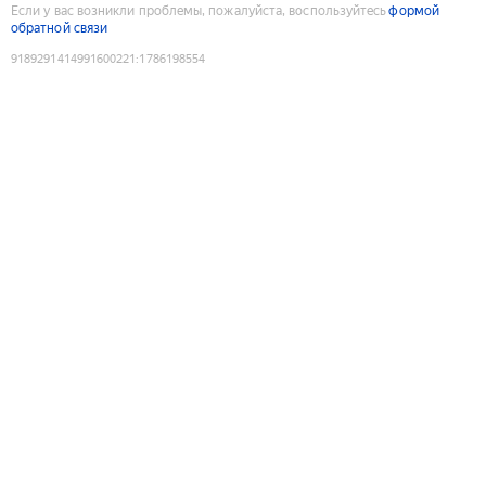
Если у вас возникли проблемы, пожалуйста, воспользуйтесь
формой
обратной связи
9189291414991600221
:
1786198554