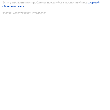
Если у вас возникли проблемы, пожалуйста, воспользуйтесь
формой
обратной связи
9186591460237932992
:
1786158321