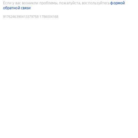
Если у вас возникли проблемы, пожалуйста, воспользуйтесь
формой
обратной связи
9176246390413379758
:
1786004168