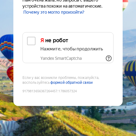
Нам очень жаль, но запросы с вашего
устройства похожи на автоматические.
Почему это могло произойти?
Я не робот
Нажмите, чтобы продолжить
Yandex SmartCaptcha
Если у вас возникли проблемы, пожалуйста,
воспользуйтесь
формой обратной связи
9179813656367264457
:
1786057324