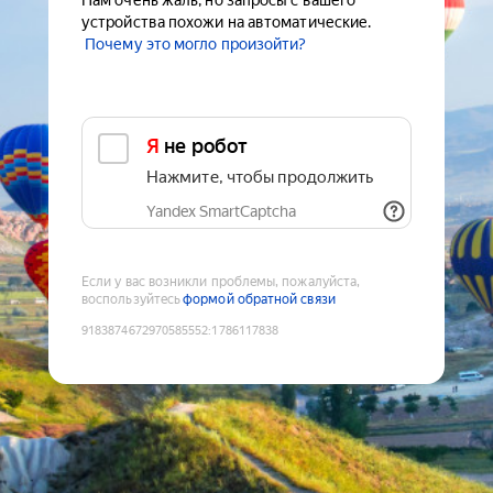
Нам очень жаль, но запросы с вашего
устройства похожи на автоматические.
Почему это могло произойти?
Я не робот
Нажмите, чтобы продолжить
Yandex SmartCaptcha
Если у вас возникли проблемы, пожалуйста,
воспользуйтесь
формой обратной связи
9183874672970585552
:
1786117838