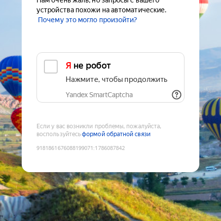
Нам очень жаль, но запросы с вашего
устройства похожи на автоматические.
Почему это могло произойти?
Я не робот
Нажмите, чтобы продолжить
Yandex SmartCaptcha
Если у вас возникли проблемы, пожалуйста,
воспользуйтесь
формой обратной связи
9181861676088199071
:
1786087842