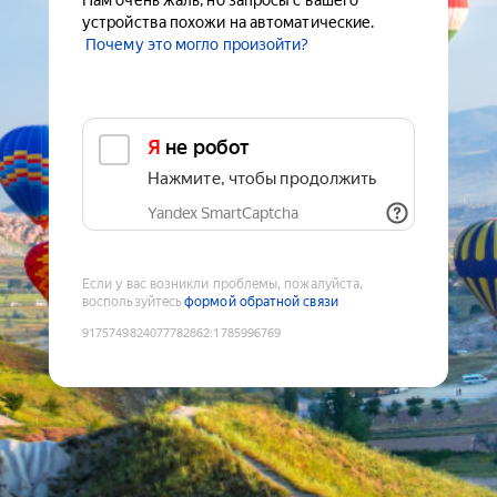
Нам очень жаль, но запросы с вашего
устройства похожи на автоматические.
Почему это могло произойти?
Я не робот
Нажмите, чтобы продолжить
Yandex SmartCaptcha
Если у вас возникли проблемы, пожалуйста,
воспользуйтесь
формой обратной связи
9175749824077782862
:
1785996769