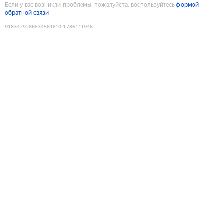
Если у вас возникли проблемы, пожалуйста, воспользуйтесь
формой
обратной связи
9183479286534561810
:
1786111946