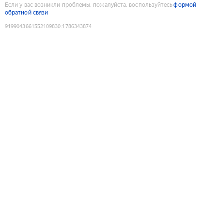
Если у вас возникли проблемы, пожалуйста, воспользуйтесь
формой
обратной связи
9199043661552109830
:
1786343874