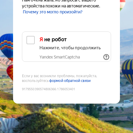
Нам очень жаль, но запросы с вашего
устройства похожи на автоматические.
Почему это могло произойти?
Я не робот
Нажмите, чтобы продолжить
Yandex SmartCaptcha
Если у вас возникли проблемы, пожалуйста,
воспользуйтесь
формой обратной связи
9179550390574806366
:
1786053401