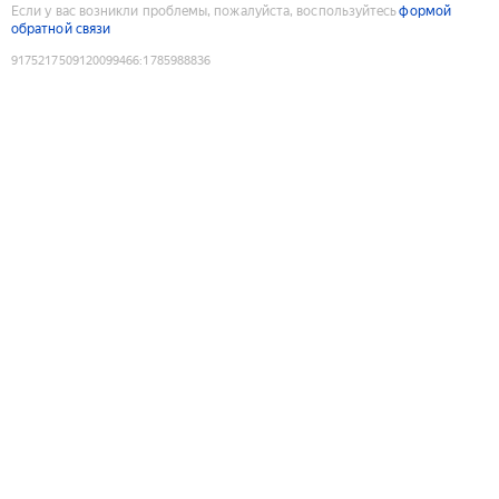
Если у вас возникли проблемы, пожалуйста, воспользуйтесь
формой
обратной связи
9175217509120099466
:
1785988836