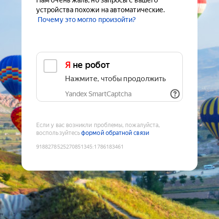
Нам очень жаль, но запросы с вашего
устройства похожи на автоматические.
Почему это могло произойти?
Я не робот
Нажмите, чтобы продолжить
Yandex SmartCaptcha
Если у вас возникли проблемы, пожалуйста,
воспользуйтесь
формой обратной связи
9188278525270851345
:
1786183461