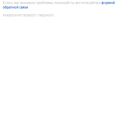
Если у вас возникли проблемы, пожалуйста, воспользуйтесь
формой
обратной связи
9193033474773036337
:
1786254315