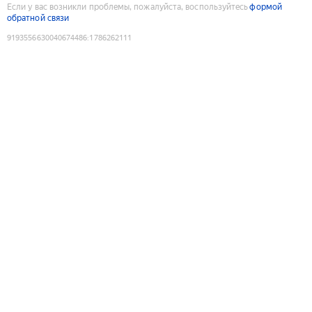
Если у вас возникли проблемы, пожалуйста, воспользуйтесь
формой
обратной связи
9193556630040674486
:
1786262111