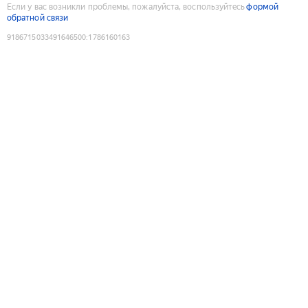
Если у вас возникли проблемы, пожалуйста, воспользуйтесь
формой
обратной связи
9186715033491646500
:
1786160163