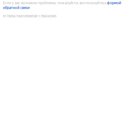
Если у вас возникли проблемы, пожалуйста, воспользуйтесь
формой
обратной связи
9178856706918998598
:
1786043065