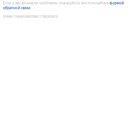
Если у вас возникли проблемы, пожалуйста, воспользуйтесь
формой
обратной связи
9189617904914687868
:
1786203419