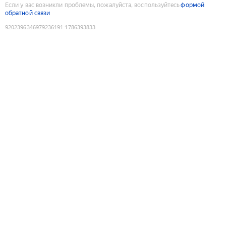
Если у вас возникли проблемы, пожалуйста, воспользуйтесь
формой
обратной связи
9202396346979236191
:
1786393833