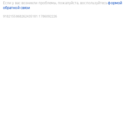
Если у вас возникли проблемы, пожалуйста, воспользуйтесь
формой
обратной связи
9182155868262435181
:
1786092226