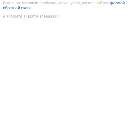
Если у вас возникли проблемы, пожалуйста, воспользуйтесь
формой
обратной связи
9181792676164182705
:
1786086814