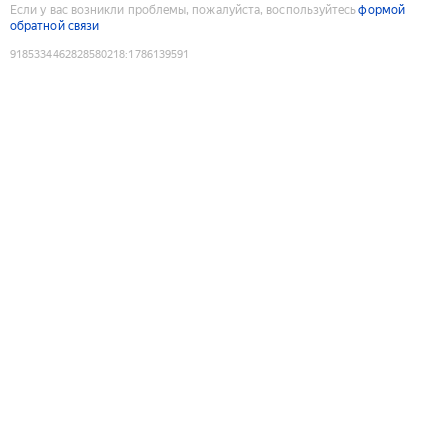
Если у вас возникли проблемы, пожалуйста, воспользуйтесь
формой
обратной связи
9185334462828580218
:
1786139591