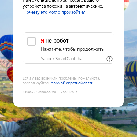
Нам очень жаль, но запросы с вашего
устройства похожи на автоматические.
Почему это могло произойти?
Я не робот
Нажмите, чтобы продолжить
Yandex SmartCaptcha
Если у вас возникли проблемы, пожалуйста,
воспользуйтесь
формой обратной связи
9190570426588382681
:
1786217613