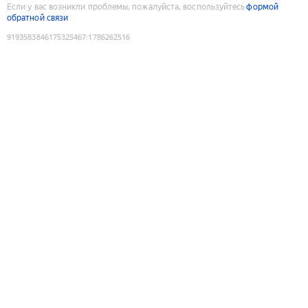
Если у вас возникли проблемы, пожалуйста, воспользуйтесь
формой
обратной связи
9193583846175325467
:
1786262516