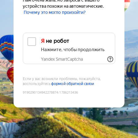
Нам очень жаль, но запросы с вашего
устройства похожи на автоматические.
Почему это могло произойти?
Я не робот
Нажмите, чтобы продолжить
Yandex SmartCaptcha
Если у вас возникли проблемы, пожалуйста,
воспользуйтесь
формой обратной связи
9190290134942278874
:
1786213436