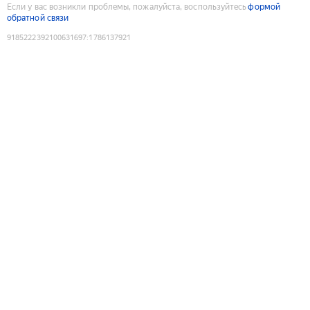
Если у вас возникли проблемы, пожалуйста, воспользуйтесь
формой
обратной связи
9185222392100631697
:
1786137921