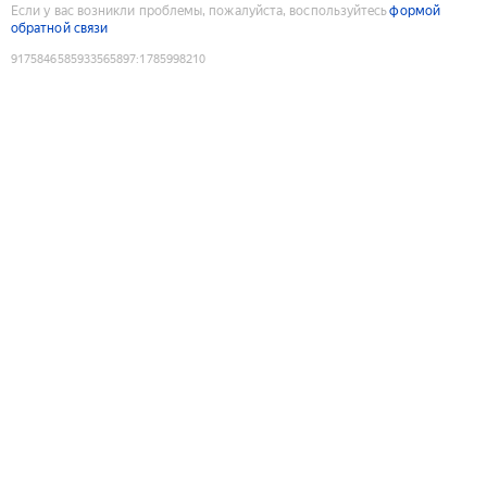
Если у вас возникли проблемы, пожалуйста, воспользуйтесь
формой
обратной связи
9175846585933565897
:
1785998210