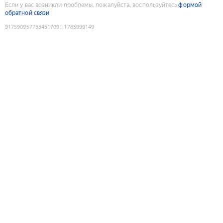
Если у вас возникли проблемы, пожалуйста, воспользуйтесь
формой
обратной связи
9175909577534517091
:
1785999149