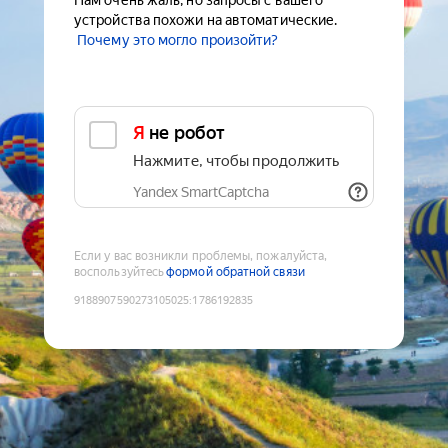
Нам очень жаль, но запросы с вашего
устройства похожи на автоматические.
Почему это могло произойти?
Я не робот
Нажмите, чтобы продолжить
Yandex SmartCaptcha
Если у вас возникли проблемы, пожалуйста,
воспользуйтесь
формой обратной связи
9188907590273105025
:
1786192835