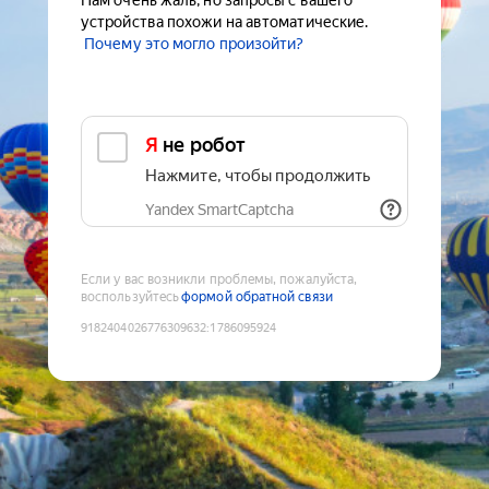
Нам очень жаль, но запросы с вашего
устройства похожи на автоматические.
Почему это могло произойти?
Я не робот
Нажмите, чтобы продолжить
Yandex SmartCaptcha
Если у вас возникли проблемы, пожалуйста,
воспользуйтесь
формой обратной связи
9182404026776309632
:
1786095924