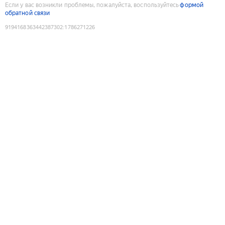
Если у вас возникли проблемы, пожалуйста, воспользуйтесь
формой
обратной связи
9194168363442387302
:
1786271226