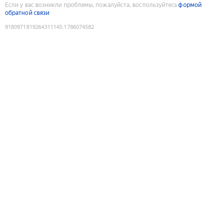
Если у вас возникли проблемы, пожалуйста, воспользуйтесь
формой
обратной связи
9180971819264311145
:
1786074582