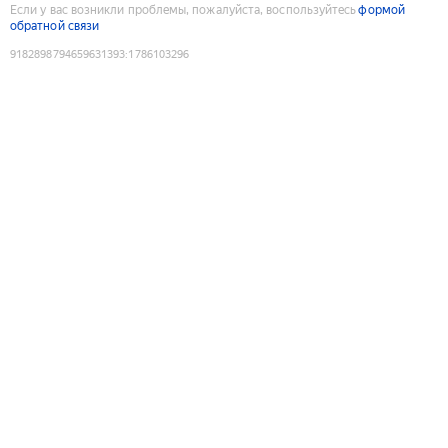
Если у вас возникли проблемы, пожалуйста, воспользуйтесь
формой
обратной связи
9182898794659631393
:
1786103296