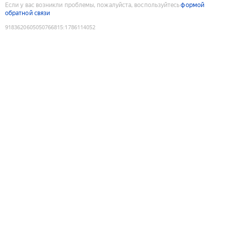
Если у вас возникли проблемы, пожалуйста, воспользуйтесь
формой
обратной связи
9183620605050766815
:
1786114052