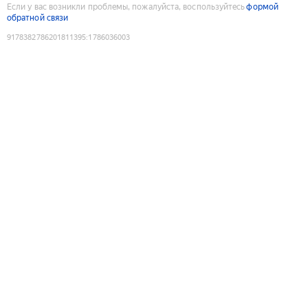
Если у вас возникли проблемы, пожалуйста, воспользуйтесь
формой
обратной связи
9178382786201811395
:
1786036003