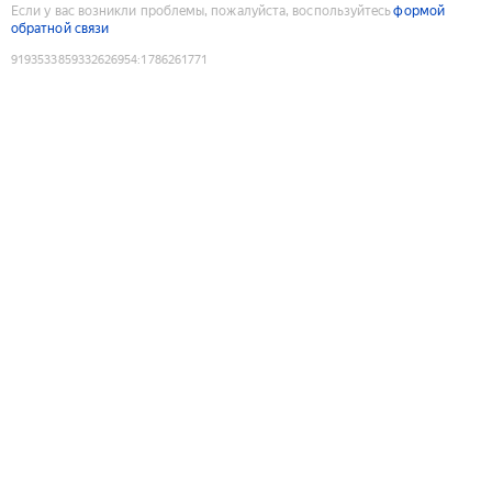
Если у вас возникли проблемы, пожалуйста, воспользуйтесь
формой
обратной связи
9193533859332626954
:
1786261771