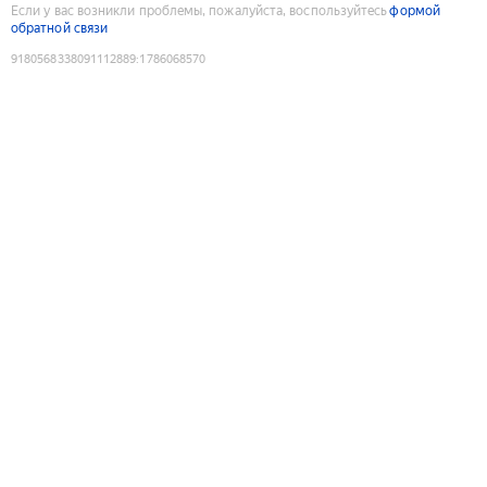
Если у вас возникли проблемы, пожалуйста, воспользуйтесь
формой
обратной связи
9180568338091112889
:
1786068570