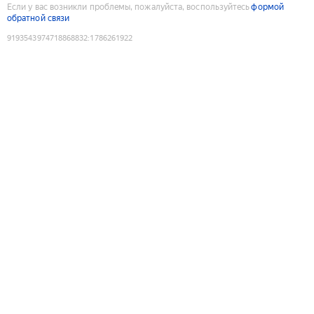
Если у вас возникли проблемы, пожалуйста, воспользуйтесь
формой
обратной связи
9193543974718868832
:
1786261922